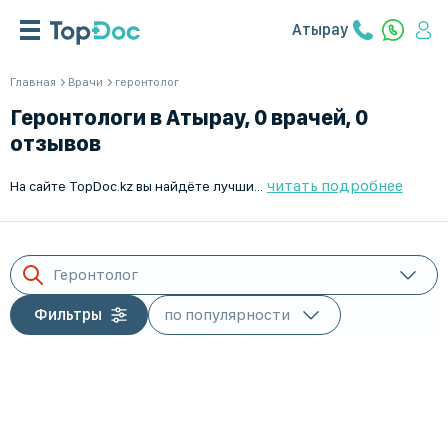
Атырау
Главная
Врачи
геронтолог
Геронтологи в Атырау, 0 врачей, 0
отзывов
читать подробнее
На сайте TopDoc.kz вы найдёте лучших гериатров в Атырау. Мы предлагаем профессиональную помощь в поиске квалифицированных специалистов в области гериатрии, чтобы обеспечить надлежащий уход за пожилыми людьми. С TopDoc.kz вы сможете быстро и легко подобрать врача, который соответствует вашим требованиям и нуждам. Наша база данных включает только проверенных и опытных врачей, готовых предоставить высококачественные медицинские услуги. Начните поиск гериатра в Атырау прямо сейчас и обеспечьте ваших близких заботой и вниманием, которого они заслуживают. TopDoc.kz – ваш надёжный помощник в выборе врачей.
Геронтолог
Фильтры