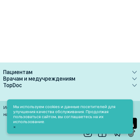
Пациентам
Врачам и медучреждениям
Врачи
TopDoc
Преимущества
Клиники
О сервисе
Тарифные планы
Лаборатории
Контакты
Мы используем cookies и данные посетителей для
Использование материалов разрешено только при
Медучреждениям
улучшения качества обслуживания. Продолжая
Услуги
Помощь
наличии активной ссылки на источник
пользоваться сайтом, вы соглашаетесь на их
Врачам
использование.
Блог
×
Личный кабинет
Пн-Пт: 9.00-18.00
Акции и скидки