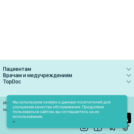
Пациентам
Врачам и медучреждениям
Врачи
TopDoc
Преимущества
Клиники
О сервисе
Тарифные планы
Лаборатории
Контакты
Мы используем cookies и данные посетителей для
Использование материалов разрешено только при
Медучреждениям
улучшения качества обслуживания. Продолжая
Услуги
Помощь
наличии активной ссылки на источник
пользоваться сайтом, вы соглашаетесь на их
Врачам
использование.
Блог
×
Личный кабинет
Пн-Пт: 9.00-18.00
Акции и скидки