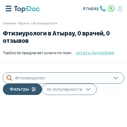
Атырау
Главная
Врачи
Фтизиоурологи
Фтизиурологи в Атырау, 0 врачей, 0
отзывов
читать подробнее
TopDoc.kz предлагает услуги по поиску и подбору лучших врачей-фтизиурологов в Атырау. Наш удобный сервис позволяет быстро найти квалифицированного специалиста, соответствующего вашим индивидуальным требованиям. Мы собираем актуальные данные о врачах, их специализациях и рейтингах, чтобы вы могли сделать осознанный выбор. Консультации специалистов помогут своевременно выявить и лечить заболевания. Для записи на прием достаточно выбрать врача и оставить заявку. С TopDoc.kz поиск врача становится проще и удобнее. Доверьте заботу о здоровье профессионалам своего дела.
Фтизиоуролог
Фильтры