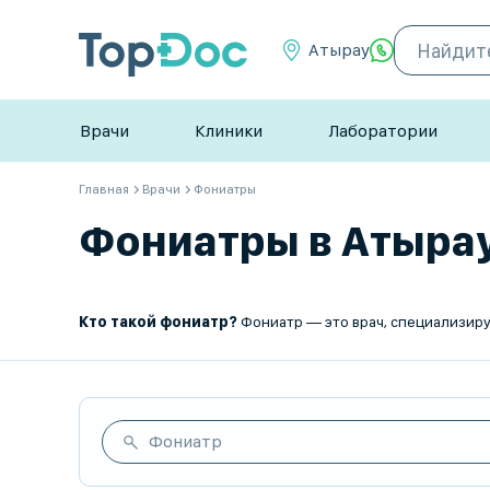
Атырау
Врачи
Клиники
Лаборатории
Главная
Врачи
Фониатры
Фониатры в Атырау,
Кто такой фониатр?
Фониатр — это врач, специализирующийся на диагностике, лечении и профилактике заболеваний голосового аппарата. Он помога
Фониатр