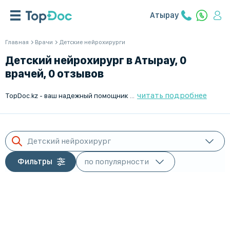
Атырау
Главная
Врачи
Детские нейрохирурги
Детский нейрохирург в Атырау, 0
врачей, 0 отзывов
читать подробнее
TopDoc.kz - ваш надежный помощник в поиске лучшего детского нейрохирурга в Атырау. Мы предлагаем удобную систему онлайн-записи, чтобы вам не пришлось тратить время в очередях. Найдите квалифицированного специалиста для вашего ребенка с помощью нашего сервиса. Работаем Пн-Пт с 9:00 до 18:00. TopDoc.kz - лучший выбор для вашего здоровья.
Детский нейрохирург
Фильтры