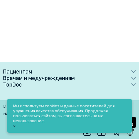
Пациентам
Врачам и медучреждениям
Врачи
TopDoc
Преимущества
Клиники
О сервисе
Тарифные планы
Лаборатории
Контакты
Мы используем cookies и данные посетителей для
Использование материалов разрешено только при
Медучреждениям
улучшения качества обслуживания. Продолжая
Услуги
Помощь
наличии активной ссылки на источник
пользоваться сайтом, вы соглашаетесь на их
Врачам
использование.
Блог
×
Личный кабинет
Пн-Пт: 9.00-18.00
Акции и скидки