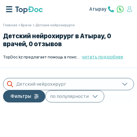
Атырау
Главная
Врачи
Детские нейрохирурги
Детский нейрохирург в Атырау, 0
врачей, 0 отзывов
читать подробнее
TopDoc.kz предлагает помощь в поиске и подборе лучшего детского нейрохирурга в Атырау. Наша платформа объединяет ведущих специалистов в области детской нейрохирургии, предлагая вам проверенные профили и актуальные отзывы. Мы стремимся сделать ваш опыт поиска врачей максимально простым и удобным. Для нас важно, чтобы вы нашли подходящего врача для вашего ребенка. Используйте TopDoc.kz и убедитесь в качестве наших услуг. Платформа доступна в Атырау и по всему Казахстану.
Детский нейрохирург
Фильтры