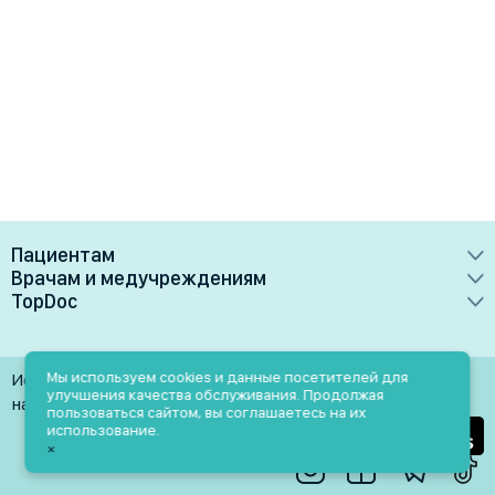
Пациентам
Врачам и медучреждениям
Врачи
TopDoc
Преимущества
Клиники
О сервисе
Тарифные планы
Лаборатории
Контакты
Мы используем cookies и данные посетителей для
Использование материалов разрешено только при
Медучреждениям
улучшения качества обслуживания. Продолжая
Услуги
Помощь
наличии активной ссылки на источник
пользоваться сайтом, вы соглашаетесь на их
Врачам
использование.
Блог
×
Личный кабинет
Пн-Пт: 9.00-18.00
Акции и скидки