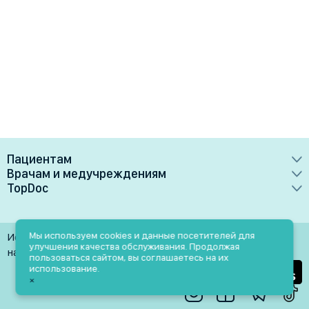
Пациентам
Врачам и медучреждениям
Врачи
TopDoc
Преимущества
Клиники
О сервисе
Тарифные планы
Лаборатории
Контакты
Мы используем cookies и данные посетителей для
Использование материалов разрешено только при
Медучреждениям
улучшения качества обслуживания. Продолжая
Услуги
Помощь
наличии активной ссылки на источник
пользоваться сайтом, вы соглашаетесь на их
Врачам
использование.
Блог
×
Личный кабинет
Пн-Пт: 9.00-18.00
Акции и скидки