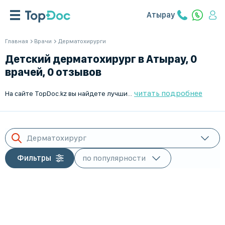
Атырау
Главная
Врачи
Дерматохирурги
Детский дерматохирург в Атырау, 0
врачей, 0 отзывов
читать подробнее
На сайте TopDoc.kz вы найдете лучших дерматохирургов для детей в Атырау. Мы поможем вам выбрать опытного специалиста и записаться на консультацию в удобное время. Врачи высокой квалификации, комфортные условия приема и современное оборудование помогут решить все проблемы вашего ребенка. Запись на прием онлайн без очередей! TopDoc.kz - ваш надежный помощник в поиске врача.
Дерматохирург
Фильтры