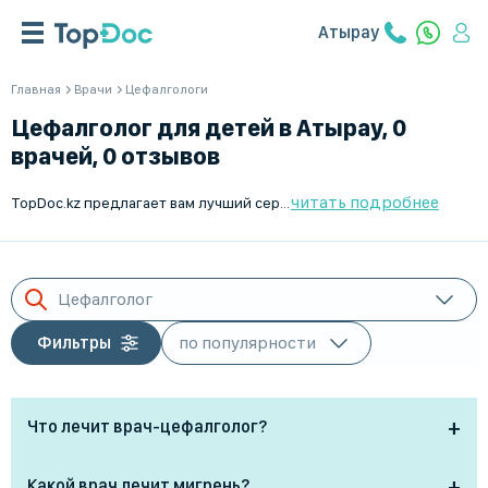
Атырау
Главная
Врачи
Цефалгологи
Цефалголог для детей в Атырау, 0
врачей, 0 отзывов
читать подробнее
TopDoc.kz предлагает вам лучший сервис по поиску и подбору цефалгологов для детей в Атырау. У нас вы найдете опытных специалистов, которые помогут вашему ребенку справиться с головными болями. Записывайтесь на прием онлайн в удобное время и получите качественное медицинское обслуживание. Не откладывайте визит к врачу - здоровье вашего ребенка в надежных руках с TopDoc.kz!
Цефалголог
Фильтры
Что лечит врач-цефалголог?
Цефалголог — это невролог, который
Какой врач лечит мигрень?