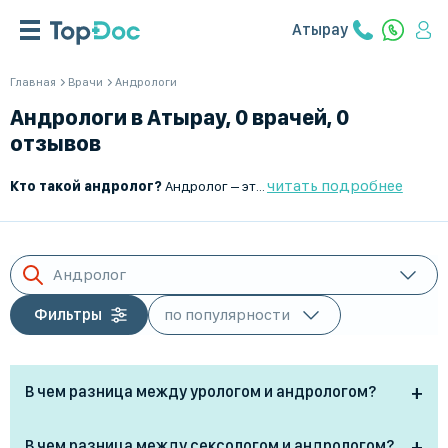
Атырау
Главная
Врачи
Андрологи
Андрологи в Атырау, 0 врачей, 0
отзывов
читать подробнее
Кто такой андролог?
Андролог – это врач, специализирующийся на диагностике, лечении и профилактике заболеваний мужской репродуктивной системы. Он занимается проблемами половой функции, бесплодия, гормонального фона и возрастных изменений у мужчин.
Андролог
Фильтры
В чем разница между урологом и андрологом?
Уролог лечит заболевания мочевыводящих путей у
В чем разница между сексологом и андрологом?