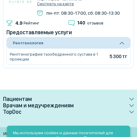
Смотреть на карте
пн-пт: 08:30-17:00, сб: 08:30-13:30
140
4.9
Рейтинг
отзывов
Предоставляемые услуги
Рентгенология
Рентгенография тазобедренного сустава в 1
5 300 тг
проекции
Пациентам
Врачам и медучреждениям
Врачи
TopDoc
Преимущества
Клиники
О сервисе
Тарифные планы
Лаборатории
Контакты
Мы используем cookies и данные посетителей для
Использование материалов разрешено только при
Медучреждениям