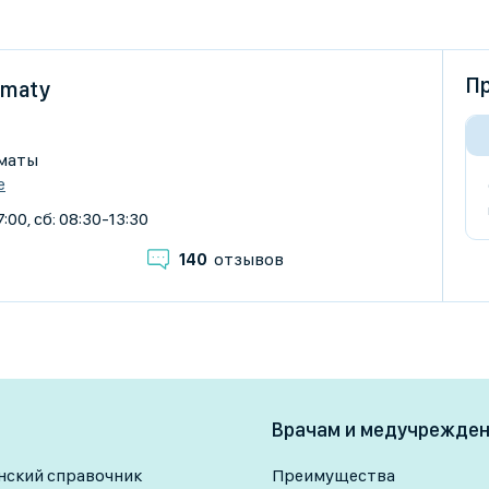
Пр
Almaty
лматы
е
:00, сб: 08:30-13:30
140
отзывов
Врачам и медучрежде
ский справочник
Преимущества