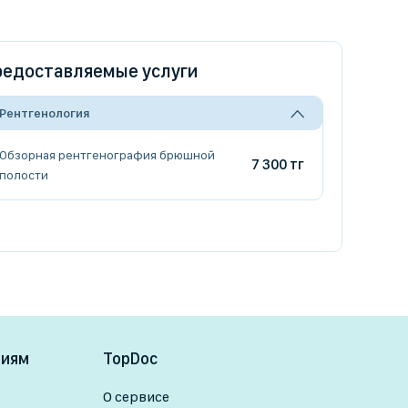
едоставляемые услуги
Рентгенология
Обзорная рентгенография брюшной
7 300 тг
полости
ниям
TopDoc
О сервисе