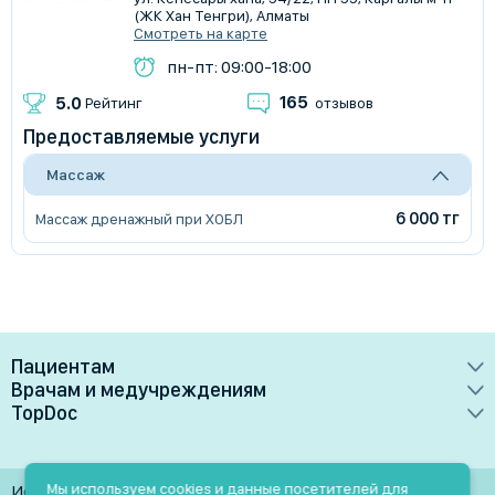
(ЖК ​Хан Тенгри), Алматы
Смотреть на карте
пн-пт: 09:00-18:00
165
5.0
Рейтинг
отзывов
Предоставляемые услуги
Массаж
6 000 тг
Массаж дренажный при ХОБЛ
Пациентам
Врачам и медучреждениям
Врачи
TopDoc
Преимущества
Клиники
О сервисе
Тарифные планы
Лаборатории
Контакты
Мы используем cookies и данные посетителей для
Использование материалов разрешено только при
Медучреждениям