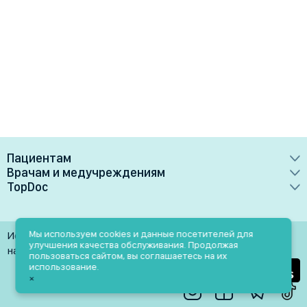
Пациентам
Врачам и медучреждениям
Врачи
TopDoc
Преимущества
Клиники
О сервисе
Тарифные планы
Лаборатории
Контакты
Мы используем cookies и данные посетителей для
Использование материалов разрешено только при
Медучреждениям
улучшения качества обслуживания. Продолжая
Услуги
Помощь
наличии активной ссылки на источник
пользоваться сайтом, вы соглашаетесь на их
Врачам
использование.
Блог
×
Личный кабинет
Пн-Пт: 9.00-18.00
Акции и скидки