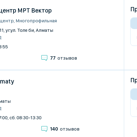
Пр
центр МРТ Вектор
 центр, Многопрофильная
11, уг.ул. Толе би, Алматы
е
3:55
77
отзывов
Пр
Almaty
лматы
е
:00, сб: 08:30-13:30
140
отзывов