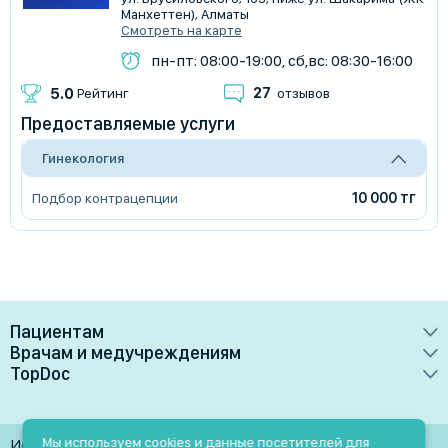
Манхеттен), Алматы
Смотреть на карте
пн-пт: 08:00-19:00, сб,вс: 08:30-16:00
27
5.0
Рейтинг
отзывов
Предоставляемые услуги
Гинекология
10 000 тг
Подбор контрацепции
Пациентам
Врачам и медучреждениям
Врачи
TopDoc
Преимущества
Клиники
О сервисе
Тарифные планы
Лаборатории
Контакты
Мы используем cookies и данные посетителей для
Использование материалов разрешено только при
Медучреждениям