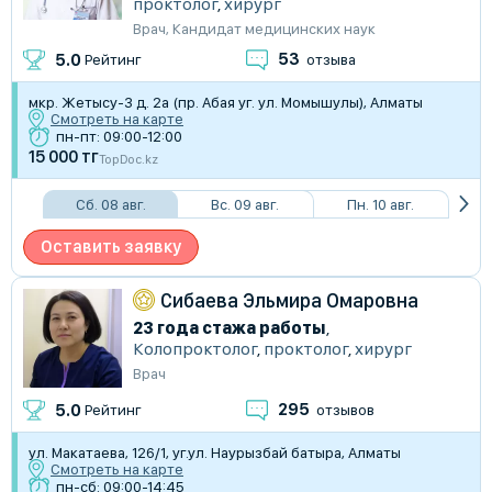
проктолог
,
хирург
Врач
,
Кандидат медицинских наук
53
5.0
Рейтинг
отзыва
мкр. Жетысу-3 д. 2а (пр. Абая уг. ул. Момышулы), Алматы
Смотреть на карте
пн-пт: 09:00-12:00
15 000 тг
TopDoc.kz
Сб. 08 авг.
Вс. 09 авг.
Пн. 10 авг.
Оставить заявку
Сибаева Эльмира Омаровна
23 года стажа работы
,
Колопроктолог
,
проктолог
,
хирург
Врач
295
5.0
Рейтинг
отзывов
ул. Макатаева, 126/1, уг.ул. Наурызбай батыра, Алматы
Смотреть на карте
пн-сб: 09:00-14:45