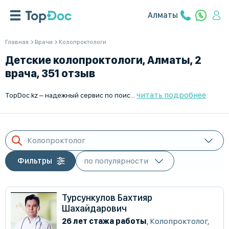
Алматы
Главная
Врачи
Колопроктологи
Детские колопроктологи, Алматы, 2
врача, 351 отзыв
читать подробнее
TopDoc.kz – надежный сервис по поиску колоно-проктологов для детей в Алматы. У нас вы найдете лучших специалистов в этой области, которые заботятся о здоровье вашего ребенка и предоставляют качественные медицинские услуги. Записывайтесь на прием онлайн и убедитесь сами в профессионализме наших врачей. Оптимальные условия и индивидуальный подход к каждому пациенту.
Колопроктолог
Фильтры
Турсункулов Бахтияр
Шахайдарович
26 лет стажа работы
,
Колопроктолог
,