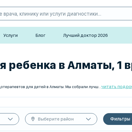
Услуги
Блог
Лучший доктор 2026
 ребенка в Алматы, 1 в
читать подро
На сайте TopDoc.kz вы найдете квалифицированных гирудотерапевтов для детей в Алматы. Мы собрали лучших специалистов, чтобы помочь вашему малышу. Найдите врача, который сделает здоровье вашего ребенка приоритетом. У нас представлены только проверенные врачи с высокими рейтингами и отзывами. Доверьте здоровье своих детей профессионалам и будьте уверены в качестве оказанных услуг.
Выберите район
Фильтры