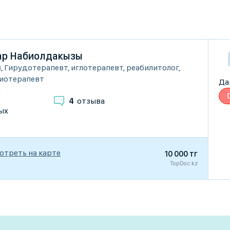
ар Набиолдакызы
ы
,
Гирудотерапевт
,
иглотерапевт
,
реабилитолог
,
иотерапевт
Да
и
4
отзыва
ых
отреть на карте
10 000 тг
TopDoc.kz