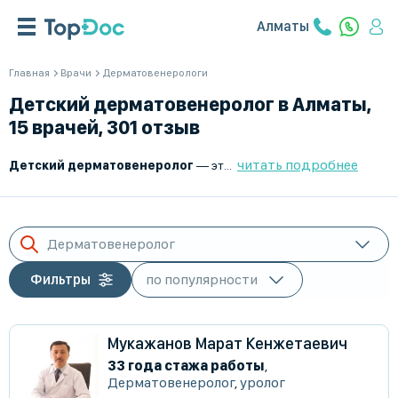
Алматы
Главная
Врачи
Дерматовенерологи
Детский дерматовенеролог в Алматы,
15 врачей, 301 отзыв
читать подробнее
Детский дерматовенеролог
— это врач, который занимается диагностикой, лечением и профилактикой заболеваний кожи, волос, ногтей, а также инфекций, передающихся половым путем, у детей и подростков. Он помогает выявлять и лечить дерматологические и венерические патологии, обеспечивая здоровье кожного покрова и слизистых оболочек.
Дерматовенеролог
Фильтры
Мукажанов Марат Кенжетаевич
33 года стажа работы
,
Дерматовенеролог
,
уролог