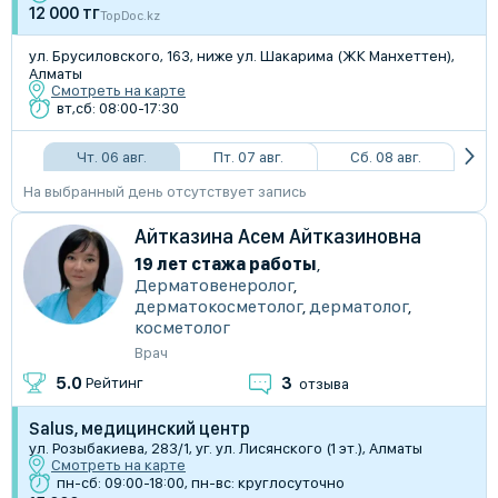
12 000 тг
TopDoc.kz
ул. Брусиловского, 163, ниже ул. Шакарима (ЖК Манхеттен),
Алматы
Смотреть на карте
вт,сб: 08:00-17:30
Чт. 06 авг.
Пт. 07 авг.
Сб. 08 авг.
На выбранный день отсутствует запись
Айтказина Асем Айтказиновна
19 лет стажа работы
,
Дерматовенеролог
,
дерматокосметолог
,
дерматолог
,
косметолог
Врач
3
5.0
Рейтинг
отзыва
Salus, медицинский центр
ул. Розыбакиева, 283/1, уг. ул. Лисянского (1 эт.), Алматы
Смотреть на карте
пн-сб: 09:00-18:00, пн-вс: круглосуточно