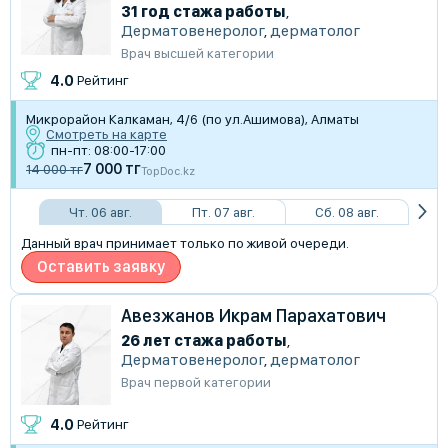
31 год стажа работы
,
Дерматовенеролог
,
дерматолог
Врач высшей категории
4.0
Рейтинг
Микрорайон Калкаман, 4/6 (по ул.Ашимова), Алматы
Смотреть на карте
пн-пт: 08:00-17:00
7 000 тг
14 000 тг
TopDoc.kz
Чт. 06 авг.
Пт. 07 авг.
Сб. 08 авг.
Данный врач принимает только по живой очереди.
Оставить заявку
Авезжанов Икрам Парахатович
26 лет стажа работы
,
Дерматовенеролог
,
дерматолог
Врач первой категории
4.0
Рейтинг