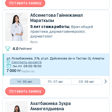
Оставить заявку
Абсеметова Гайнижамал
Мараткызы
5 лет стажа работы
,
Врач общей
практики
,
дерматовенеролог
,
дерматолог
Врач
4.0
Рейтинг
​ул. Розыбакиева, 37в, уг.ул. Дуйсенова (м-н Тастак-3), Алматы
Смотреть на карте
пн-пт: 09:00-18:00
7 000 тг
TopDoc.kz
Чт. 06 авг.
Пт. 07 авг.
Сб. 08 авг.
Оставить заявку
Ахатбакиева Зухра
Амангелдыевна