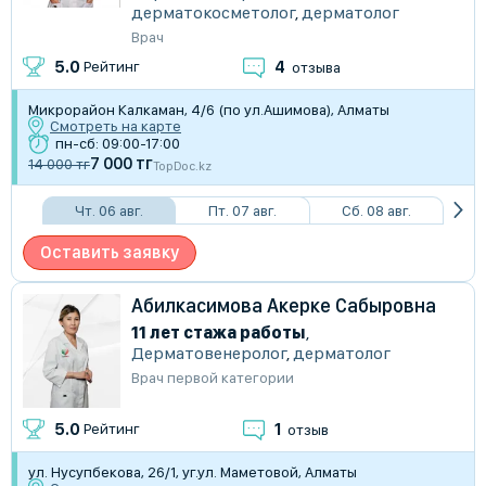
дерматокосметолог
,
дерматолог
Врач
4
5.0
Рейтинг
отзыва
Микрорайон Калкаман, 4/6 (по ул.Ашимова), Алматы
Смотреть на карте
пн-сб: 09:00-17:00
7 000 тг
14 000 тг
TopDoc.kz
Чт. 06 авг.
Пт. 07 авг.
Сб. 08 авг.
Оставить заявку
Абилкасимова Акерке Сабыровна
11 лет стажа работы
,
Дерматовенеролог
,
дерматолог
Врач первой категории
1
5.0
Рейтинг
отзыв
ул. Нусупбекова, 26/1, уг.ул. Маметовой, Алматы