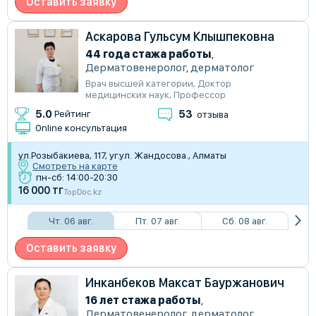
Оставить заявку
Аскарова Гульсум Клышпековна
44 года стажа работы
,
Дерматовенеролог
,
дерматолог
Врач высшей категории
,
Доктор
медицинских наук
,
Профессор
53
5.0
Рейтинг
отзыва
Online консультация
ул.Розыбакиева, 117, уг.ул. Жандосова., Алматы
Смотреть на карте
пн-сб: 14:00-20:30
16 000 тг
TopDoc.kz
Чт. 06 авг.
Пт. 07 авг.
Сб. 08 авг.
Оставить заявку
Инканбеков Максат Бауржанович
16 лет стажа работы
,
Дерматовенеролог
,
дерматолог