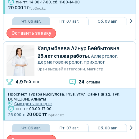
пн-пт: 14:00-17:00, сб: 11:00-14:00
20 000 тг
TopDoc.kz
Чт. 06 авг.
Пт. 07 авг.
Сб. 08 авг.
Оставить заявку
Калдыбаева Айнур Бейбытовна
25 лет стажа работы
,
Аллерголог
,
дерматовенеролог
,
трихолог
Врач высшей категории
,
Магистр
24
4.9
Рейтинг
отзыва
Проспект Турара Рыскулова, 143в, уг.ул. Саина (в зд. ТРК
DOMILLION), Алматы
Смотреть на карте
пн-пт: 09:00-17:00
20 000 тг
25 000 тг
TopDoc.kz
Чт. 06 авг.
Пт. 07 авг.
Сб. 08 авг.