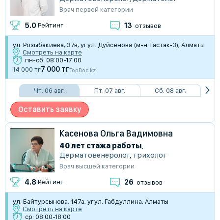
Врач первой категории
13
5.0
Рейтинг
отзывов
​ул. Розыбакиева, 37в, уг.ул. Дуйсенова (м-н Тастак-3), Алматы
Смотреть на карте
пн-сб: 08:00-17:00
7 000 тг
14 000 тг
TopDoc.kz
Чт. 06 авг.
Пт. 07 авг.
Сб. 08 авг.
Оставить заявку
Касенова Ольга Вадимовна
40 лет стажа работы
,
Дерматовенеролог
,
трихолог
Врач высшей категории
26
4.8
Рейтинг
отзывов
ул. Байтурсынова, 147а, уг.ул. Габдуллина, Алматы
Смотреть на карте
ср: 08:00-18:00