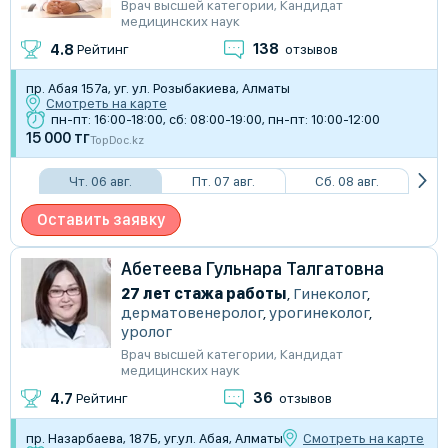
Врач высшей категории
,
Кандидат
медицинских наук
138
4.8
Рейтинг
отзывов
пр. Абая 157а, уг. ул. Розыбакиева, Алматы
Смотреть на карте
пн-пт: 16:00-18:00, сб: 08:00-19:00, пн-пт: 10:00-12:00
15 000 тг
TopDoc.kz
Чт. 06 авг.
Пт. 07 авг.
Сб. 08 авг.
Оставить заявку
Абетеева Гульнара Талгатовна
27 лет стажа работы
,
Гинеколог
,
дерматовенеролог
,
урогинеколог
,
уролог
Врач высшей категории
,
Кандидат
медицинских наук
36
4.7
Рейтинг
отзывов
пр. Назарбаева, 187Б, уг.ул. Абая, Алматы
Смотреть на карте