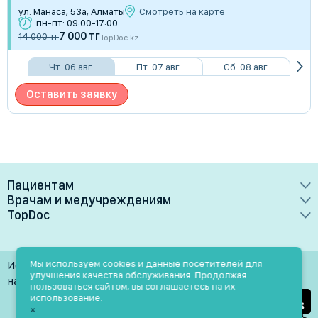
ул. Манаса, 53а, Алматы
Смотреть на карте
пн-пт: 09:00-17:00
7 000 тг
14 000 тг
TopDoc.kz
Чт. 06 авг.
Пт. 07 авг.
Сб. 08 авг.
Оставить заявку
Пациентам
Врачам и медучреждениям
Врачи
TopDoc
Преимущества
Клиники
О сервисе
Тарифные планы
Лаборатории
Контакты
Мы используем cookies и данные посетителей для
Использование материалов разрешено только при
Медучреждениям
улучшения качества обслуживания. Продолжая
Услуги
Помощь
наличии активной ссылки на источник
пользоваться сайтом, вы соглашаетесь на их
Врачам
использование.
Блог
×
Личный кабинет
Пн-Пт: 9.00-18.00