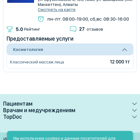
Манхеттен), Алматы
Смотреть на карте
пн-пт: 08:00-19:00, сб,вс: 08:30-16:00
27
5.0
Рейтинг
отзывов
Предоставляемые услуги
Косметология
12 000 тг
Классический массаж лица
Пациентам
Врачам и медучреждениям
Врачи
TopDoc
Преимущества
Клиники
О сервисе
Тарифные планы
Лаборатории
Контакты
Мы используем cookies и данные посетителей для
Использование материалов разрешено только при
Медучреждениям