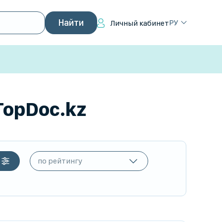
РУ
Личный кабинет
TopDoc.kz