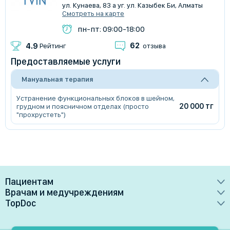
ул. Кунаева, 83 а уг. ул. Казыбек Би, Алматы
Смотреть на карте
пн-пт: 09:00-18:00
62
4.9
Рейтинг
отзыва
Предоставляемые услуги
Мануальная терапия
Устранение функциональных блоков в шейном,
20 000 тг
грудном и поясничном отделах (просто
"прохрустеть")
Пациентам
Врачам и медучреждениям
Врачи
TopDoc
Преимущества
Клиники
О сервисе
Тарифные планы
Лаборатории