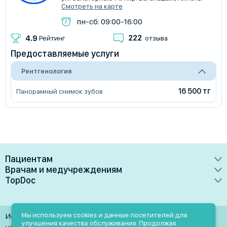
Смотреть на карте
пн-сб: 09:00-16:00
222
4.9
Рейтинг
отзыва
Предоставляемые услуги
Рентгенология
16 500 тг
Панорамный снимок зубов
Пациентам
Врачам и медучреждениям
Врачи
TopDoc
Преимущества
Клиники
О сервисе
Тарифные планы
Лаборатории
Контакты
Мы используем cookies и данные посетителей для
Использование материалов разрешено только при
Медучреждениям
улучшения качества обслуживания. Продолжая
Услуги