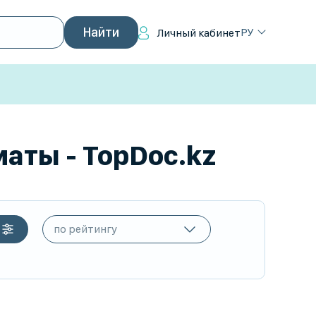
РУ
Личный кабинет
аты - TopDoc.kz