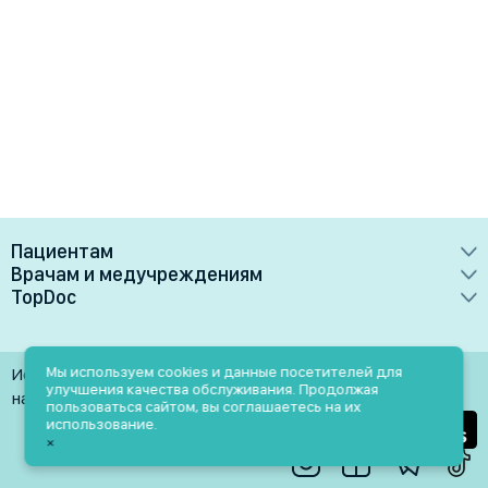
Пациентам
Врачам и медучреждениям
Врачи
TopDoc
Преимущества
Клиники
О сервисе
Тарифные планы
Лаборатории
Контакты
Мы используем cookies и данные посетителей для
Использование материалов разрешено только при
Медучреждениям
улучшения качества обслуживания. Продолжая
Услуги
Помощь
наличии активной ссылки на источник
пользоваться сайтом, вы соглашаетесь на их
Врачам
использование.
Блог
×
Личный кабинет
Пн-Пт: 9.00-18.00
Акции и скидки