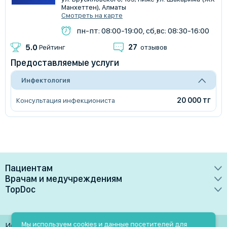
Манхеттен), Алматы
Смотреть на карте
пн-пт: 08:00-19:00, сб,вс: 08:30-16:00
27
5.0
Рейтинг
отзывов
Предоставляемые услуги
Инфектология
20 000 тг
Консультация инфекциониста
Пациентам
Врачам и медучреждениям
Врачи
TopDoc
Преимущества
Клиники
О сервисе
Тарифные планы
Лаборатории
Контакты
Мы используем cookies и данные посетителей для
Использование материалов разрешено только при
Медучреждениям