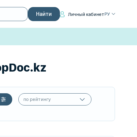
РУ
Личный кабинет
opDoc.kz