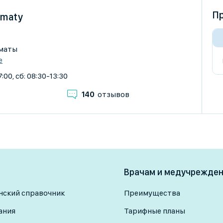
Пр
Almaty
лматы
е
:00, сб: 08:30-13:30
140
отзывов
Врачам и медучрежде
ский справочник
Преимущества
ания
Тарифные планы