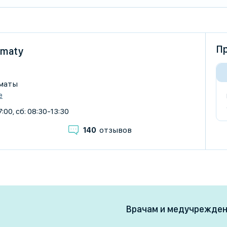
Пр
Almaty
лматы
е
:00, сб: 08:30-13:30
140
отзывов
Врачам и медучрежде