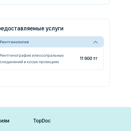
едоставляемые услуги
Рентгенология
Рентгенография илеосопральных
11 900 тг
соединений в косых проекциях
ниям
TopDoc