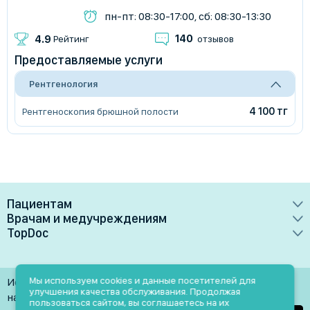
пн-пт: 08:30-17:00, сб: 08:30-13:30
140
4.9
Рейтинг
отзывов
Предоставляемые услуги
Рентгенология
4 100 тг
Рентгеноскопия брюшной полости
Пациентам
Врачам и медучреждениям
Врачи
TopDoc
Преимущества
Клиники
О сервисе
Тарифные планы
Лаборатории
Контакты
Мы используем cookies и данные посетителей для
Использование материалов разрешено только при
Медучреждениям
улучшения качества обслуживания. Продолжая
Услуги
Помощь
наличии активной ссылки на источник
пользоваться сайтом, вы соглашаетесь на их
Врачам