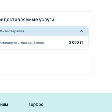
едоставляемые услуги
Физиотерапия
3 000 тг
Амплипульстерапия 2 поля
ниям
TopDoc