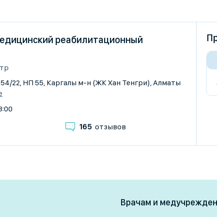
Пр
медицинский реабилитационный
тр
 54/22, НП 55, Каргалы м-н (ЖК ​Хан Тенгри), Алматы
е
8:00
165
отзывов
Врачам и медучрежде