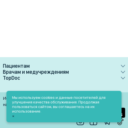
Пациентам
Врачам и медучреждениям
Врачи
TopDoc
Преимущества
Клиники
О сервисе
Тарифные планы
Лаборатории
Контакты
Мы используем cookies и данные посетителей для
Использование материалов разрешено только при
Медучреждениям
улучшения качества обслуживания. Продолжая
Услуги
Помощь
наличии активной ссылки на источник
пользоваться сайтом, вы соглашаетесь на их
Врачам
использование.
Блог
×
Личный кабинет
Пн-Пт: 9.00-18.00
Акции и скидки