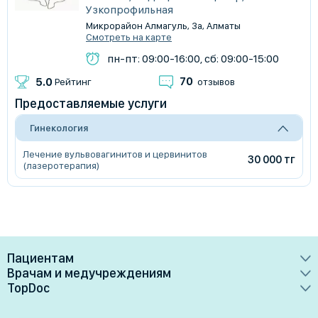
Узкопрофильная
Микрорайон Алмагуль, 3а, Алматы
Смотреть на карте
пн-пт: 09:00-16:00, сб: 09:00-15:00
70
5.0
Рейтинг
отзывов
Предоставляемые услуги
Гинекология
Лечение вульвовагинитов и цервинитов
30 000 тг
(лазеротерапия)
Пациентам
Врачам и медучреждениям
Врачи
TopDoc
Преимущества
Клиники
О сервисе
Тарифные планы