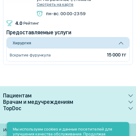
Смотреть на карте
пн-вс: 00:00-23:59
4.0
Рейтинг
Предоставляемые услуги
Хирургия
15 000 тг
Вскрытие фурункула
Пациентам
Врачам и медучреждениям
Врачи
TopDoc
Преимущества
Клиники
О сервисе
Тарифные планы
Лаборатории
Контакты
Мы используем cookies и данные посетителей для
Использование материалов разрешено только при
Медучреждениям
улучшения качества обслуживания. Продолжая
Услуги