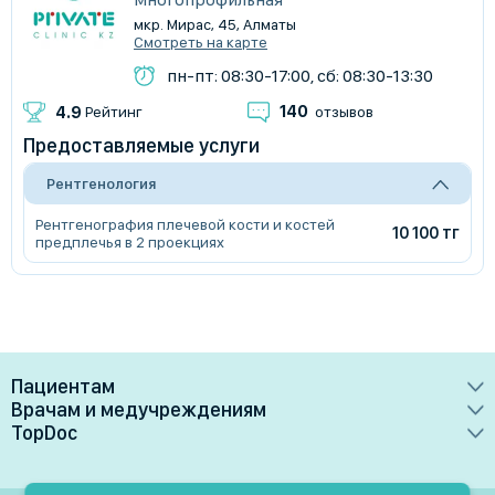
мкр. Мирас, 45, Алматы
Смотреть на карте
пн-пт: 08:30-17:00, сб: 08:30-13:30
140
4.9
Рейтинг
отзывов
Предоставляемые услуги
Рентгенология
Рентгенография плечевой кости и костей
10 100 тг
предплечья в 2 проекциях
Пациентам
Врачам и медучреждениям
Врачи
TopDoc
Преимущества
Клиники
О сервисе
Тарифные планы
Лаборатории