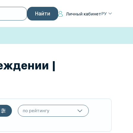
РУ
Личный кабинет
еждении |