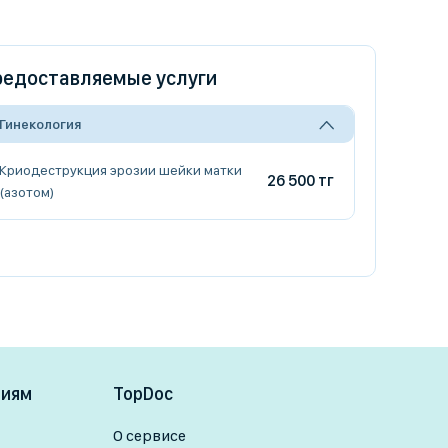
едоставляемые услуги
Гинекология
Криодеструкция эрозии шейки матки
26 500 тг
(азотом)
ниям
TopDoc
О сервисе