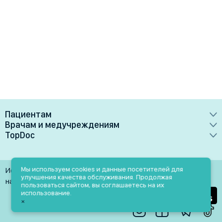
Пациентам
Врачам и медучреждениям
Врачи
TopDoc
Преимущества
Клиники
О сервисе
Тарифные планы
Лаборатории
Контакты
Мы используем cookies и данные посетителей для
Использование материалов разрешено только при
Медучреждениям
улучшения качества обслуживания. Продолжая
Услуги
Помощь
наличии активной ссылки на источник
пользоваться сайтом, вы соглашаетесь на их
Врачам
использование.
Блог
×
Личный кабинет
Пн-Пт: 9.00-18.00
Акции и скидки