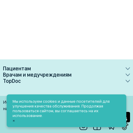
Пациентам
Врачам и медучреждениям
Врачи
TopDoc
Преимущества
Клиники
О сервисе
Тарифные планы
Лаборатории
Контакты
Мы используем cookies и данные посетителей для
Использование материалов разрешено только при
Медучреждениям
улучшения качества обслуживания. Продолжая
Услуги
Помощь
наличии активной ссылки на источник
пользоваться сайтом, вы соглашаетесь на их
Врачам
использование.
Блог
×
Личный кабинет
Пн-Пт: 9.00-18.00
Акции и скидки