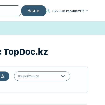
РУ
Личный кабинет
 TopDoc.kz