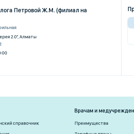
Пр
лога Петровой Ж.М. (филиал на
фильная
лерея 2.0", Алматы
е
0:00
Врачам и медучрежде
ский справочник
Преимущества
ания
Тарифные планы