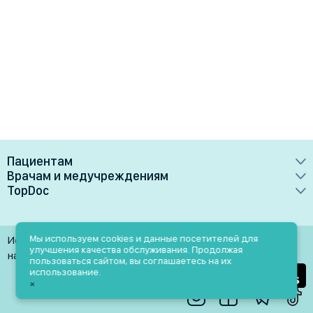
Пациентам
Врачам и медучреждениям
Врачи
TopDoc
Преимущества
Клиники
О сервисе
Тарифные планы
Лаборатории
Контакты
Мы используем cookies и данные посетителей для
Использование материалов разрешено только при
Медучреждениям
улучшения качества обслуживания. Продолжая
Услуги
Помощь
наличии активной ссылки на источник
пользоваться сайтом, вы соглашаетесь на их
Врачам
использование.
Блог
×
Личный кабинет
Пн-Пт: 9.00-18.00
Акции и скидки