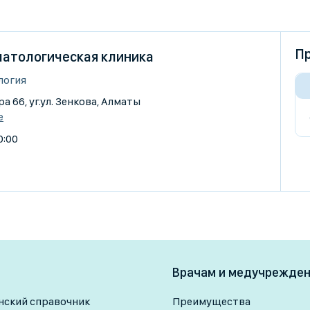
Пр
матологическая клиника
логия
а 66, уг.ул. Зенкова, Алматы
е
0:00
Врачам и медучрежде
ский справочник
Преимущества