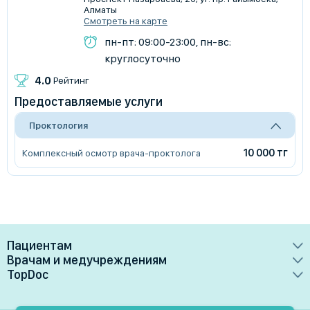
Алматы
Смотреть на карте
пн-пт: 09:00-23:00, пн-вс:
круглосуточно
4.0
Рейтинг
Предоставляемые услуги
Проктология
10 000 тг
Комплексный осмотр врача-проктолога
Пациентам
Врачам и медучреждениям
Врачи
TopDoc
Преимущества
Клиники
О сервисе
Тарифные планы
Лаборатории