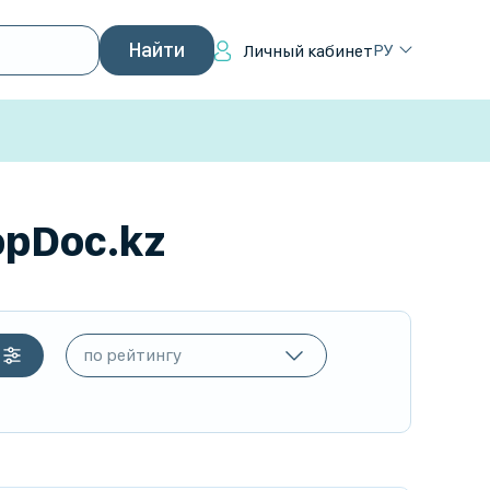
РУ
Личный кабинет
opDoc.kz