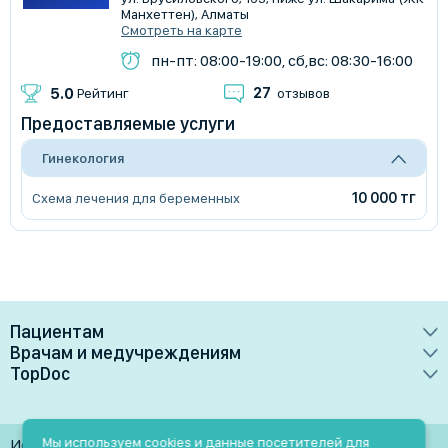
Манхеттен), Алматы
Смотреть на карте
пн-пт: 08:00-19:00, сб,вс: 08:30-16:00
27
5.0
Рейтинг
отзывов
Предоставляемые услуги
Гинекология
10 000 тг
Схема лечения для беременных
Пациентам
Врачам и медучреждениям
Врачи
TopDoc
Преимущества
Клиники
О сервисе
Тарифные планы
Лаборатории
Контакты
Мы используем cookies и данные посетителей для
Использование материалов разрешено только при
Медучреждениям