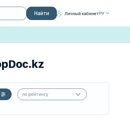
РУ
Личный кабинет
opDoc.kz