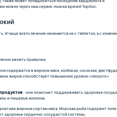
у, также может понадобиться посещение кардиолога и
ам можно через наш сервис поиска врачей TopDoc.
сокий
И чаще всего лечение начинается не с таблеток, а с измене
епенно менять привычки:
они содержатся в жирном мясе, колбасах, сосисках, фастфуде
таких жиров способствует повышению уровня «плохого»
 продуктов
- они помогают поддерживать здоровье сосудо
лы и пищевые волокна;
ернатива жирным сортам мяса. Морская рыба содержит поле
т здоровье сердечно-сосудистой системы;