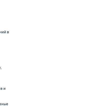
ний в
,
в и
зные