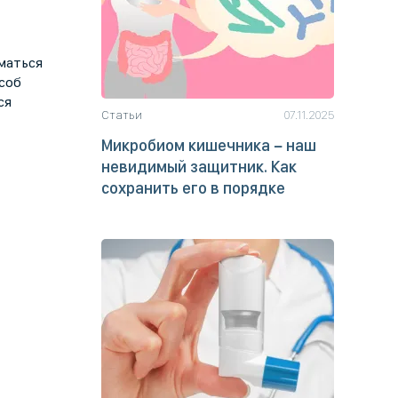
маться
особ
ся
Статьи
07.11.2025
Микробиом кишечника − наш
невидимый защитник. Как
сохранить его в порядке