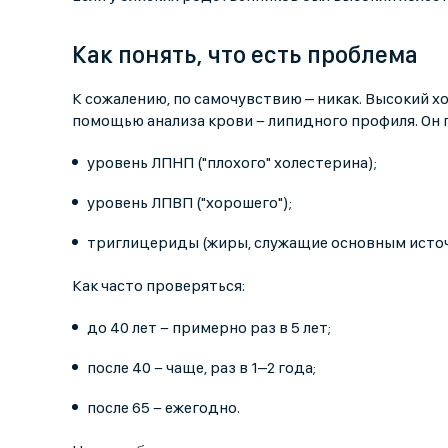
Как понять, что есть проблема
К сожалению, по самочувствию – никак. Высокий х
помощью анализа крови − липидного профиля. Он 
уровень ЛПНП ("плохого" холестерина);
уровень ЛПВП ("хорошего");
триглицериды (жиры, служащие основным источ
Как часто проверяться:
до 40 лет − примерно раз в 5 лет;
после 40 − чаще, раз в 1–2 года;
после 65 − ежегодно.