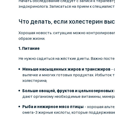
Начать обследование следует с записи к терапевт
эндокринолога. Записаться на прием к специалист
Что делать, если холестерин вы
Хорошая новость: ситуацию можно контролировать. 
образе жизни.
1. Питание
Не нужно садиться на жёсткие диеты. Важно пост
Меньше насыщенных жиров и трансжиров
- 
выпечке и многих готовых продуктах. Избыток 
холестерина;
Больше овощей, фруктов и цельнозерновых
дают организму необходимые витамины, минера
Рыба и нежирное мясо птицы
- хорошая альт
омега-3 жирные кислоты, которые поддерживаю