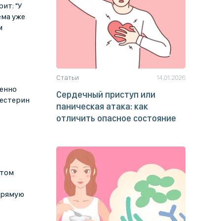
ит: "У
ема уже
м
Статьи
14.01.2026
венно
Сердечный приступ или
лестерин
паническая атака: как
отличить опасное состояние
этом
прямую