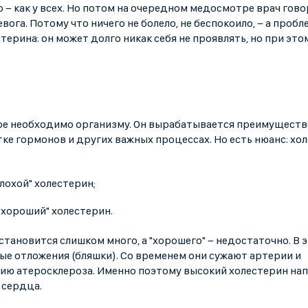
− как у всех. Но потом на очередном медосмотре врач говор
вога. Потому что ничего не болело, не беспокоило, − а пробл
стерина: он может долго никак себя не проявлять, но при это
ое необходимо организму. Он вырабатывается преимущест
тке гормонов и других важных процессах. Но есть нюанс: хо
плохой" холестерин;
"хороший" холестерин.
становится слишком много, а "хорошего" − недостаточно. В 
ые отложения (бляшки). Со временем они сужают артерии и
тию атеросклероза. Именно поэтому высокий холестерин на
 сердца.