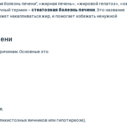
я болезнь печени", «жирная печень», «жировой гепатоз», «
очный термин −
стеатозная болезнь печени
. Это название
ожет накапливаться жир, и помогает избежать ненужной
чени
ричинам. Основные это:
в;
ликистозных яичников или гипотиреозе);