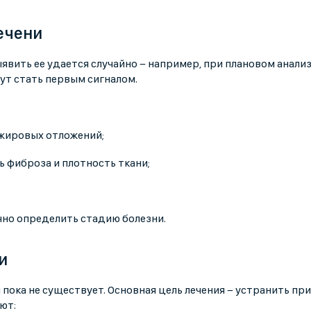
ечени
ыявить ее удается случайно − например, при плановом анализ
ут стать первым сигналом.
 жировых отложений;
ь фиброза и плотность ткани;
очно определить стадию болезни.
и
пока не существует. Основная цель лечения − устранить пр
ют: