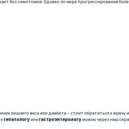
кает без симптомов. Однако по мере прогрессирования бол
ичии лишнего веса или диабета − стоит обратиться к врачу и
 к
гепатологу
или
гастроэнтерологу
можно через наш сер