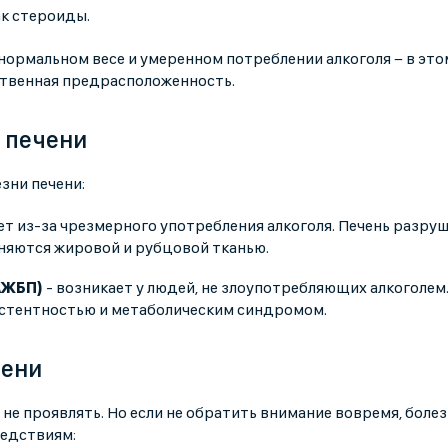
ак стероиды.
нормальном весе и умеренном потреблении алкоголя − в это
ственная предрасположенность.
 печени
зни печени:
ет из-за чрезмерного употребления алкоголя. Печень разру
еняются жировой и рубцовой тканью.
АЖБП)
- возникает у людей, не злоупотребляющих алкоголем
зистентностью и метаболическим синдромом.
чени
 не проявлять. Но если не обратить внимание вовремя, боле
ледствиям: