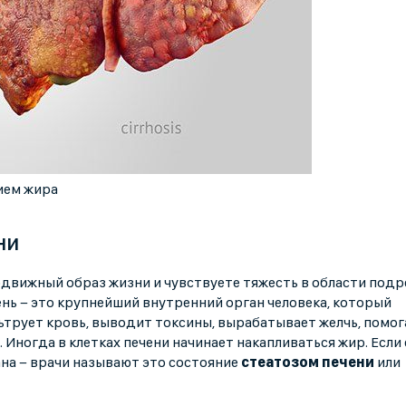
ием жира
ни
одвижный образ жизни и чувствуете тяжесть в области подр
ень − это крупнейший внутренний орган человека, который
трует кровь, выводит токсины, вырабатывает желчь, помог
Иногда в клетках печени начинает накапливаться жир. Если 
ана − врачи называют это состояние
стеатозом печени
или