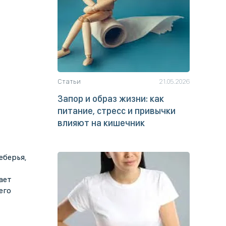
Статьи
21.05.2026
Запор и образ жизни: как
питание, стресс и привычки
влияют на кишечник
еберья,
ает
его