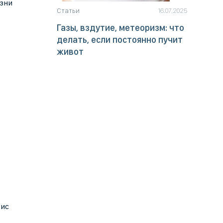
езни
Статьи
16.07.2025
Газы, вздутие, метеоризм: что
делать, если постоянно пучит
живот
вис