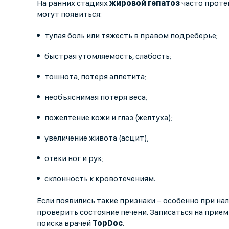
На ранних стадиях
жировой гепатоз
часто проте
могут появиться:
тупая боль или тяжесть в правом подреберье;
быстрая утомляемость, слабость;
тошнота, потеря аппетита;
необъяснимая потеря веса;
пожелтение кожи и глаз (желтуха);
увеличение живота (асцит);
отеки ног и рук;
склонность к кровотечениям.
Если появились такие признаки − особенно при нал
проверить состояние печени. Записаться на прием
поиска врачей
TopDoc
.