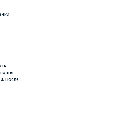
енки
 на
енения
и. После