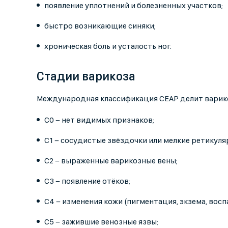
появление уплотнений и болезненных участков;
быстро возникающие синяки;
хроническая боль и усталость ног.
Стадии варикоза
Международная классификация CEAP делит варико
C0 − нет видимых признаков;
C1 − сосудистые звёздочки или мелкие ретикуля
C2 − выраженные варикозные вены;
C3 − появление отёков;
C4 − изменения кожи (пигментация, экзема, вос
C5 − зажившие венозные язвы;