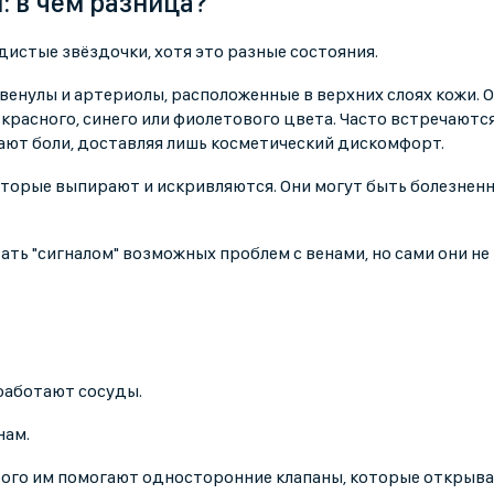
: в чём разница?
истые звёздочки, хотя это разные состояния.
 венулы и артериолы, расположенные в верхних слоях кожи. 
 красного, синего или фиолетового цвета. Часто встречаются
ывают боли, доставляя лишь косметический дискомфорт.
которые выпирают и искривляются. Они могут быть болезнен
ть "сигналом" возможных проблем с венами, но сами они не
 работают сосуды.
нам.
того им помогают односторонние клапаны, которые открыва