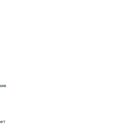
ия.
ает