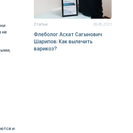
Статьи
09.08.2023
Они
 не
Флеболог Асхат Сагынович
Шарипов: Как вылечить
варикоз?
ными,
ются и