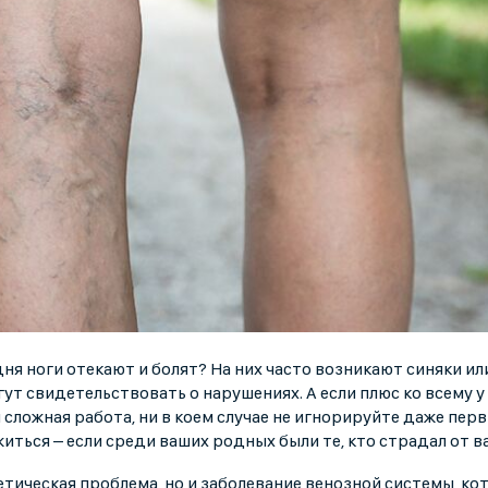
дня ноги отекают и болят? На них часто возникают синяки ил
т свидетельствовать о нарушениях. А если плюс ко всему у
сложная работа, ни в коем случае не игнорируйте даже пер
ться – если среди ваших родных были те, кто страдал от в
тетическая проблема, но и заболевание венозной системы, ко