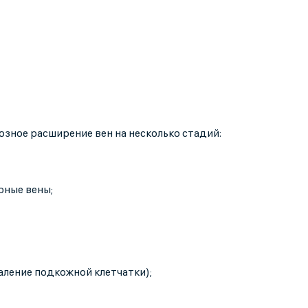
зное расширение вен на несколько стадий:
рные вены;
паление подкожной клетчатки);