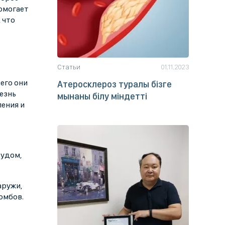
помогает
 что
Статьи
01.11.2023
его они
Атеросклероз туралы бізге
езнь
мынаны білу міндетті
ления и
зудом,
аружи,
омбов.