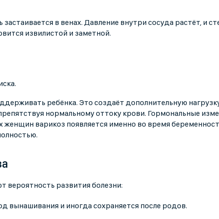
 застаивается в венах. Давление внутри сосуда растёт, и ст
овится извилистой и заметной.
иска.
оддерживать ребёнка. Это создаёт дополнительную нагрузку
, препятствуя нормальному оттоку крови. Гормональные изм
их женщин варикоз появляется именно во время беременност
полностью.
за
т вероятность развития болезни:
од вынашивания и иногда сохраняется после родов.