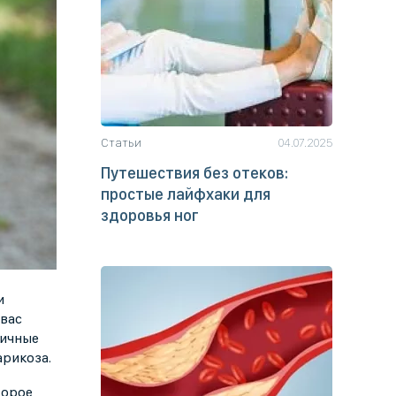
Статьи
04.07.2025
Путешествия без отеков:
простые лайфхаки для
здоровья ног
и
 вас
вичные
арикоза.
торое