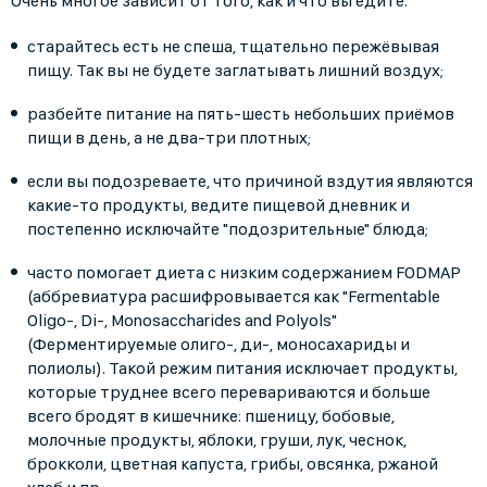
Очень многое зависит от того, как и что вы едите:
старайтесь есть не спеша, тщательно пережёвывая
пищу. Так вы не будете заглатывать лишний воздух;
разбейте питание на пять-шесть небольших приёмов
пищи в день, а не два-три плотных;
если вы подозреваете, что причиной вздутия являются
какие-то продукты, ведите пищевой дневник и
постепенно исключайте "подозрительные" блюда;
часто помогает диета с низким содержанием FODMAP
(аббревиатура расшифровывается как "Fermentable
Oligo-, Di-, Monosaccharides and Polyols"
(Ферментируемые олиго-, ди-, моносахариды и
полиолы). Такой режим питания исключает продукты,
которые труднее всего перевариваются и больше
всего бродят в кишечнике: пшеницу, бобовые,
молочные продукты, яблоки, груши, лук, чеснок,
брокколи, цветная капуста, грибы, овсянка, ржаной