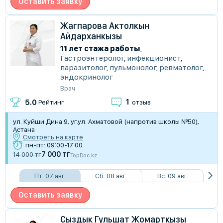
Оставить заявку
Жагпарова Актолкын
Айдарханкызы
11 лет стажа работы
,
Гастроэнтеролог
,
инфекционист
,
паразитолог
,
пульмонолог
,
ревматолог
,
эндокринолог
Врач
1
5.0
Рейтинг
отзыв
ул. Куйши Дина 9, уг.ул. Ахматовой (напротив школы №50),
Астана
Смотреть на карте
пн-пт: 09:00-17:00
7 000 тг
14 000 тг
TopDoc.kz
Пт. 07 авг.
Сб. 08 авг.
Вс. 09 авг.
Оставить заявку
Сыздык Гульшат Жомарткызы