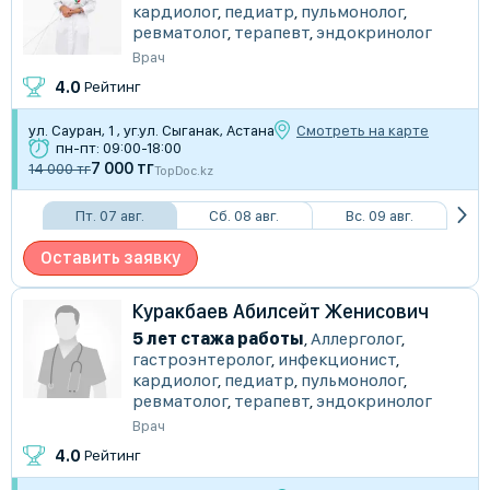
кардиолог
,
педиатр
,
пульмонолог
,
ревматолог
,
терапевт
,
эндокринолог
Врач
4.0
Рейтинг
ул. Сауран, 1 , уг.ул. Сыганак, Астана
Смотреть на карте
пн-пт: 09:00-18:00
7 000 тг
14 000 тг
TopDoc.kz
Пт. 07 авг.
Сб. 08 авг.
Вс. 09 авг.
Оставить заявку
Куракбаев Абилсейт Женисович
5 лет стажа работы
,
Аллерголог
,
гастроэнтеролог
,
инфекционист
,
кардиолог
,
педиатр
,
пульмонолог
,
ревматолог
,
терапевт
,
эндокринолог
Врач
4.0
Рейтинг