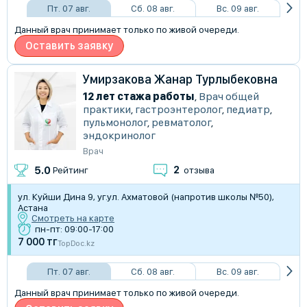
Пт. 07 авг.
Сб. 08 авг.
Вс. 09 авг.
Данный врач принимает только по живой очереди.
Оставить заявку
Умирзакова Жанар Турлыбековна
12 лет стажа работы
,
Врач общей
практики
,
гастроэнтеролог
,
педиатр
,
пульмонолог
,
ревматолог
,
эндокринолог
Врач
2
5.0
Рейтинг
отзыва
ул. Куйши Дина 9, уг.ул. Ахматовой (напротив школы №50),
Астана
Смотреть на карте
пн-пт: 09:00-17:00
7 000 тг
TopDoc.kz
Пт. 07 авг.
Сб. 08 авг.
Вс. 09 авг.
Данный врач принимает только по живой очереди.