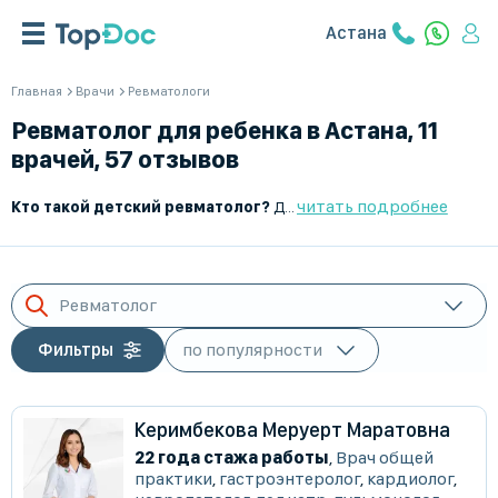
Астана
Главная
Врачи
Ревматологи
Ревматолог для ребенка в Астана, 11
врачей, 57 отзывов
читать подробнее
Кто такой детский ревматолог?
Детский ревматолог — это врач, который занимается диагностикой, лечением и профилактикой заболеваний соединительной ткани, суставов и аутоиммунных патологий у детей. Он помогает выявить воспалительные процессы, контролировать хронические заболевания и предотвращать осложнения.
Ревматолог
Фильтры
Керимбекова Меруерт Маратовна
22 года стажа работы
,
Врач общей
практики
,
гастроэнтеролог
,
кардиолог
,