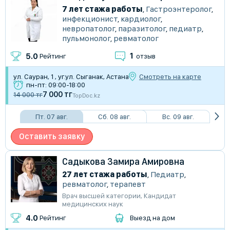
7 лет стажа работы
,
Гастроэнтеролог
,
инфекционист
,
кардиолог
,
невропатолог
,
паразитолог
,
педиатр
,
пульмонолог
,
ревматолог
1
5.0
Рейтинг
отзыв
ул. Сауран, 1 , уг.ул. Сыганак, Астана
Смотреть на карте
пн-пт: 09:00-18:00
7 000 тг
14 000 тг
TopDoc.kz
Пт. 07 авг.
Сб. 08 авг.
Вс. 09 авг.
Оставить заявку
Садыкова Замира Амировна
27 лет стажа работы
,
Педиатр
,
ревматолог
,
терапевт
Врач высшей категории
,
Кандидат
медицинских наук
4.0
Рейтинг
Выезд на дом