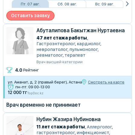
Пт. 07 авг.
Сб. 08 авг.
Вс. 09 авг.
Оставить заявку
Абуталипова Бакытжан Нуртаевна
47 лет стажа работы
,
Гастроэнтеролог
,
кардиолог
,
невропатолог
,
пульмонолог
,
ревматолог
,
терапевт
Врач высшей категории
4.0
Рейтинг
ул. Аманат, д. 2 (правый берег), Астана
Смотреть на карте
пн-пт: 09:00-13:00
12 000 тг
TopDoc.kz
Врач временно не принимает
Нубин Жазира Нубиновна
11 лет стажа работы
,
Аллерголог
,
гастроэнтеролог
,
инфекционист
,