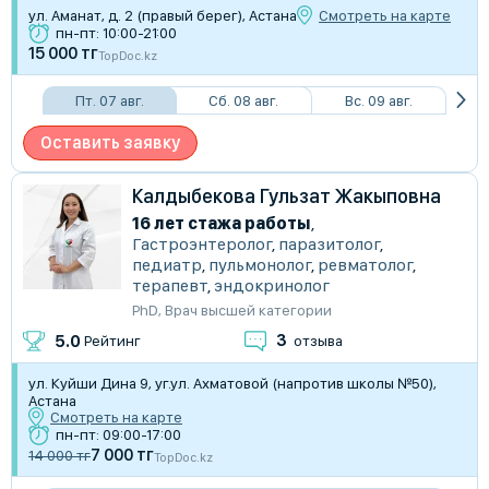
ул. Аманат, д. 2 (правый берег), Астана
Смотреть на карте
пн-пт: 10:00-21:00
15 000 тг
TopDoc.kz
Пт. 07 авг.
Сб. 08 авг.
Вс. 09 авг.
Оставить заявку
Калдыбекова Гульзат Жакыповна
16 лет стажа работы
,
Гастроэнтеролог
,
паразитолог
,
педиатр
,
пульмонолог
,
ревматолог
,
терапевт
,
эндокринолог
PhD
,
Врач высшей категории
3
5.0
Рейтинг
отзыва
ул. Куйши Дина 9, уг.ул. Ахматовой (напротив школы №50),
Астана
Смотреть на карте
пн-пт: 09:00-17:00
7 000 тг
14 000 тг
TopDoc.kz