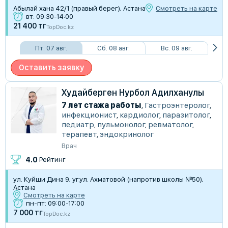
Абылай хана 42/1 (правый берег), Астана
Смотреть на карте
вт: 09:30-14:00
21 400 тг
TopDoc.kz
Пт. 07 авг.
Сб. 08 авг.
Вс. 09 авг.
Оставить заявку
Худайберген Нурбол Адилханулы
7 лет стажа работы
,
Гастроэнтеролог
,
инфекционист
,
кардиолог
,
паразитолог
,
педиатр
,
пульмонолог
,
ревматолог
,
терапевт
,
эндокринолог
Врач
4.0
Рейтинг
ул. Куйши Дина 9, уг.ул. Ахматовой (напротив школы №50),
Астана
Смотреть на карте
пн-пт: 09:00-17:00
7 000 тг
TopDoc.kz