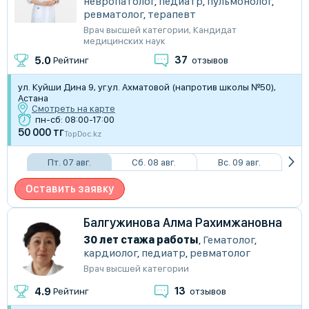
невропатолог
,
педиатр
,
пульмонолог
,
ревматолог
,
терапевт
Врач высшей категории
,
Кандидат
медицинских наук
37
5.0
Рейтинг
отзывов
ул. Куйши Дина 9, уг.ул. Ахматовой (напротив школы №50),
Астана
Смотреть на карте
пн-сб: 08:00-17:00
50 000 тг
TopDoc.kz
Пт. 07 авг.
Сб. 08 авг.
Вс. 09 авг.
Оставить заявку
Балгужинова Алма Рахимжановна
30 лет стажа работы
,
Гематолог
,
кардиолог
,
педиатр
,
ревматолог
Врач высшей категории
13
4.9
Рейтинг
отзывов