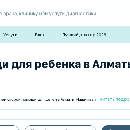
Услуги
Блог
Лучший доктор 2026
 для ребенка в Алматы,
читать подро
TopDoc.kz - ваш надежный помощник в поиске лучших врачей скорой помощи для детей в Алматы. Наши квалифицированные специалисты доступны по Пн-Пт для консультаций и выездов на дом. Мы заботимся о здоровье вашего ребенка, предлагая удобный и быстрый способ найти нужного вам врача скорой помощи через наш сервис. Обращайтесь к нам для безопасного и качественного медицинского обслуживания.