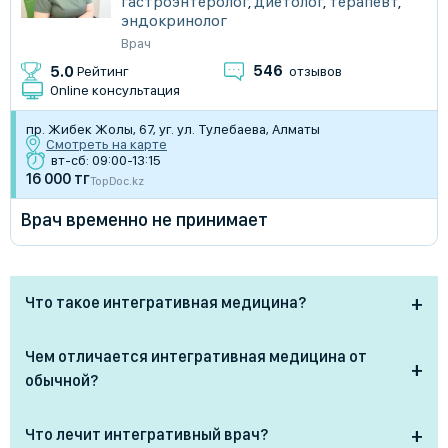
гастроэнтеролог
,
диетолог
,
терапевт
,
эндокринолог
Врач
546
5.0
Рейтинг
отзывов
Online консультация
пр. Жибек Жолы, 67, уг. ул. Тулебаева, Алматы
Смотреть на карте
вт-сб: 09:00-13:15
16 000 тг
TopDoc.kz
Врач временно не принимает
Что такое интегративная медицина?
Интегративная медицина — это подход,
Чем отличается интегративная медицина от
сочетающий
доказательные методы
обычной?
традиционной медицины
с
дополнительными
практиками
, направленными на восстановление
Обычная медицина направлена на лечение
Что лечит интегративный врач?
баланса в организме. Она учитывает не только
конкретного заболевания с использованием