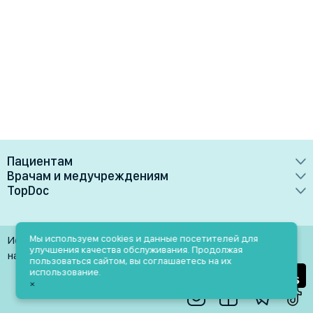
Пациентам
Врачам и медучреждениям
Врачи
TopDoc
Преимущества
Клиники
О сервисе
Тарифные планы
Лаборатории
Контакты
Мы используем cookies и данные посетителей для
Использование материалов разрешено только при
Медучреждениям
улучшения качества обслуживания. Продолжая
Услуги
Помощь
наличии активной ссылки на источник
пользоваться сайтом, вы соглашаетесь на их
Врачам
использование.
Блог
×
Личный кабинет
Пн-Пт: 9.00-18.00
Акции и скидки