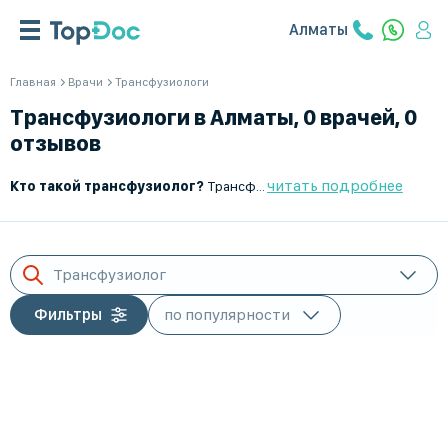
Алматы
Главная
Врачи
Трансфузиологи
Трансфузиологи в Алматы, 0 врачей, 0
отзывов
читать подробнее
Кто такой трансфузиолог?
Трансфузиолог — это врач, специализирующийся на переливании крови и её компонентов, а также на методах экстракорпоральной терапии (очищения крови). Он отвечает за заготовку, хранение и использование донорской крови, плазмы и других гемокомпонентов, а также участвует в лечении пациентов с тяжелыми заболеваниями.
Трансфузиолог
Фильтры